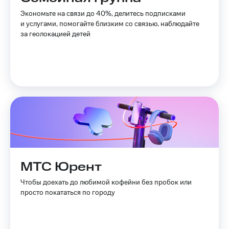
оператора
Экономьте на связи до 40%, делитесь подписками
и услугами, помогайте близким со связью, наблюдайте
Оплата
за геолокацией детей
интернета
и
ТВ
Переводы
с
телефона
на карту
МТС Pay
Оплата
по QR-
МТС Юрент
коду
за границей
Чтобы доехать до любимой кофейни без пробок или
просто покататься по городу
тернет-магазин
Смартфоны
Наушники