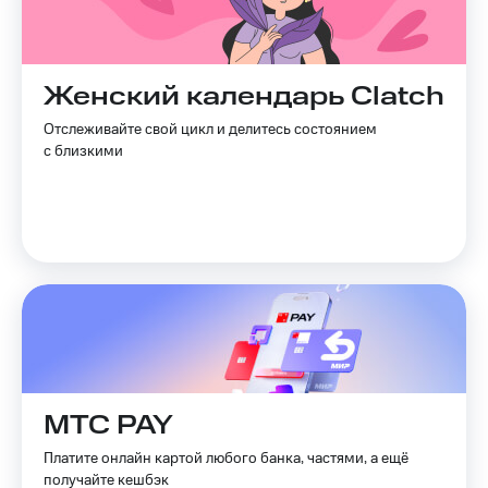
Live
Безопасность
Гудок
Финансы
Мой
Женский календарь Clatch
Детям
МТС
и родителям
Отслеживайте свой цикл и делитесь состоянием
Все
с близкими
Здоровье
приложения
и фитнес
Инвестиции
Приложения
от МТС
Получайте
доход
Акции
онлайн
Страхование
Приложения
КИОН
Покупка
полисов
КИОН
онлайн
Музыка
МТС PAY
Скидка 30%
на связь
КИОН
Платите онлайн картой любого банка, частями, а ещё
Строки
получайте кешбэк
С картой