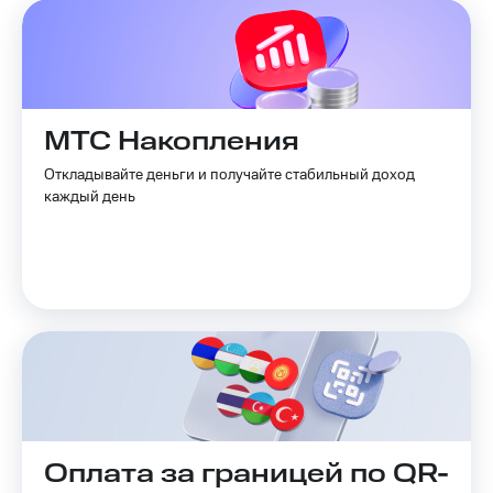
Выбрать
ТВ и телефон
красивый
для дома
номер
Услуги
Заменить
SIM-
Личный
карту
кабинет
МТС Накопления
интернета
Перейти
и
Откладывайте деньги и получайте стабильный доход
на
ТВ
каждый день
eSIM
Личный
кабинет
Для дома
спутникового
Выберите
ТВ
и подключите
Скачать
ТВ
приложение
с выгодным
Мой
тарифом
МТС
Акции
Тарифы
Интернет,
ТВ и телефон
Видеонаблюдение
для дома
Оплата за границей по QR-
для дома