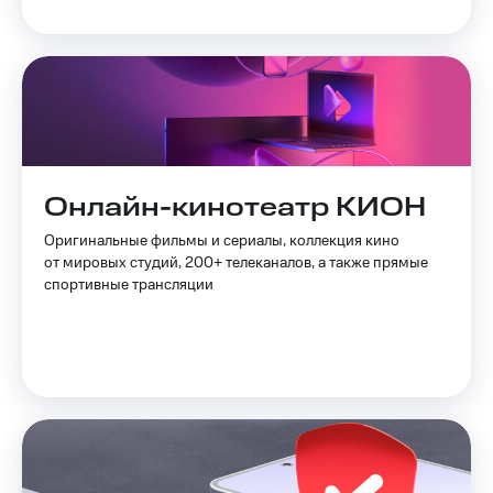
и
колонки
Умные
часы
и
трекеры
Умный
дом
Онлайн-кинотеатр КИОН
Планшеты
Оригинальные фильмы и сериалы, коллекция кино
от мировых студий, 200+ телеканалов, а также прямые
Акции
спортивные трансляции
и
скидки
Все
товары