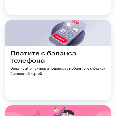
Сертификаты
Подписка
безопасности
на гигабайты
интернета,
Всё
фильмы,
под
музыка
рукой
и многое
в Мой МТС
другое
Семейная
Посмотрите,
группа
что
Платите с баланса
полезного
Скидка
есть
телефона
на тарифы,
в нашем
общие
приложении
Оплачивайте покупки и подписки с мобильного счёта как
подписки
банковской картой
и услуги,
КИОН
доступ
к геолокации
КИОН
Кино,
Музыка
музыка,
книги
КИОН
и не
Строки
только