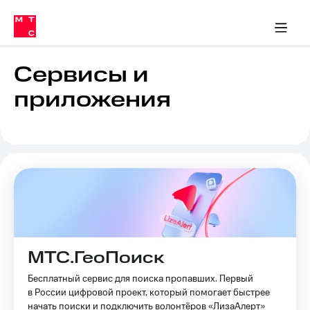
Перенести
ка 30% на связь
обильная связь
Сервисы и подписки
Интернет-магазин
Для дома
Скидка 30% на связь
Личные кабинеты
Финансы
Приложения
номер
ичные кабинеты
в МТС
Мобильная
связь
Сервисы и
Тарифы
Интернет
приложения
и
ТВ
Услуги
Спутниковое
ТВ
Роуминг
МТС
Деньги
Личный
кабинет
Мобильная связь
Скачать
Перенести
приложение
номер
Мой
МТС.ГеоПоиск
в МТС
МТС
Акции
Бесплатный сервис для поиска пропавших. Первый
Тарифы
в России цифровой проект, который помогает быстрее
Скидка 30%
начать поиски и подключить волонтёров «ЛизаАлерт»
Услуги