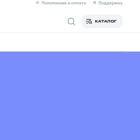
Пополнение и оплата
Поддержка
Скидка 30% на связь
Личные кабинеты
КАТАЛОГ
Мобильная связь
IM-карта для иностранцев
M
Для дома
оим номером
Поддержка
Сервисы и подписки
ой МТС
фитнес
Приложения от МТС