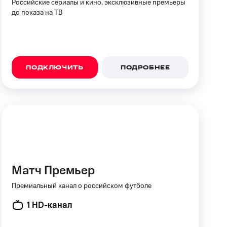
Российские сериалы и кино, эксклюзивные премьеры
фитнес
Приложения от МТС
до показа на ТВ
Приложения
Финансы
ПОДКЛЮЧИТЬ
ПОДРОБНЕЕ
Матч Премьер
угого оператора
Оплата
Премиальный канал о российском футболе
1 HD-канал
Интернет-магазин
скидки
Все товары