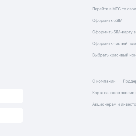
Перейти в МТС со св
Оформить eSIM
Оформить SIM-карту в
Оформить чистый но
Выбрать красивый но
О компании
Подде
Карта салонов экоси
Акционерам и инвест