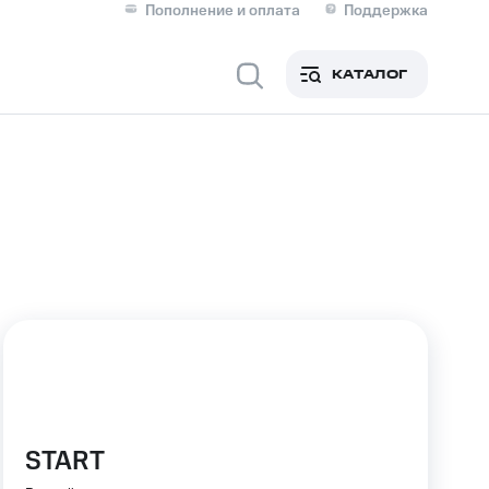
Пополнение и оплата
Поддержка
Скидка 30% на связь
Личные кабинеты
КАТАЛОГ
Мобильная связь
IM-карта для иностранцев
M
Для дома
оим номером
Поддержка
Сервисы и подписки
ой МТС
START