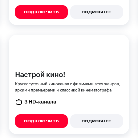
ход 15%
ПОДКЛЮЧИТЬ
ПОДРОБНЕЕ
ле при оплате с карты МТС Деньги
Настрой кино!
Круглосуточный киноканал с фильмами всех жанров,
яркими премьерами и классикой кинематографа
3 HD-канала
ПОДКЛЮЧИТЬ
ПОДРОБНЕЕ