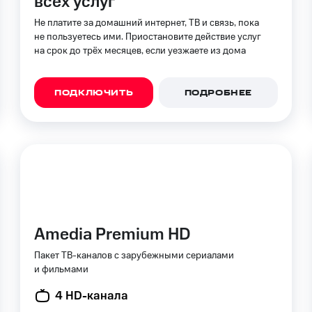
всех услуг
пасность
Финансы
Детям и родителям
Здоровье и 
Не платите за домашний интернет, ТВ и связь, пока
ильмы, музыка и многое другое
не пользуетесь ими. Приостановите действие услуг
на срок до трёх месяцев, если уезжаете из дома
ive
Гудок
Мой МТС
Все приложения
услуги, доступ к геолокации
ПОДКЛЮЧИТЬ
ПОДРОБНЕЕ
 в нашем приложении
ive
Гудок
Мой МТС
Все приложения
Инвестиции
ход 15%
Amedia Premium HD
ер МТС
Настройки автоплатежа
Пополнить номер др
Пакет ТВ-каналов с зарубежными сериалами
 на карту
и фильмами
МТС Pay
Оплата по QR-коду за границей
4 HD-канала
ые часы и трекеры
Умный дом
Планшеты
Акции и 