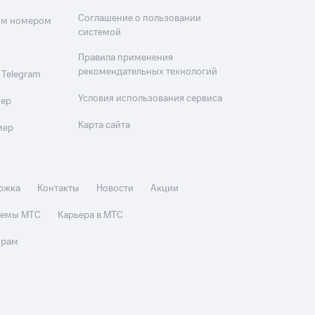
Соглашение о пользовании
оим номером
системой
Правила применения
рекомендательных технологий
 Telegram
Условия использования сервиса
мер
Карта сайта
мер
ржка
Контакты
Новости
Акции
стемы МТС
Карьера в МТС
орам