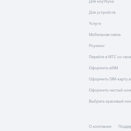
Для ноутбука
Для устройств
Услуги
Мобильная связь
Роуминг
Перейти в МТС со св
Оформить eSIM
Оформить SIM-карту в
Оформить чистый но
Выбрать красивый но
О компании
Подде