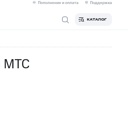
Пополнение и оплата
Поддержка
Скидка 30% на связь
Личные кабинеты
КАТАЛОГ
Мобильная связь
IM-карта для иностранцев
M
Для дома
ы МТС
оим номером
Поддержка
Сервисы и подписки
ой МТС