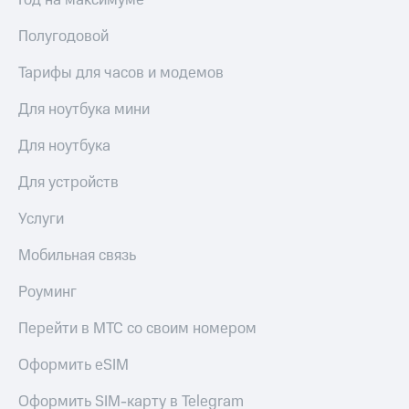
Год на максимуме
Сертификаты
Подписка
безопасности
Полугодовой
на гигабайты
интернета,
Всё
фильмы,
Тарифы для часов и модемов
под
музыка
рукой
и многое
Для ноутбука мини
в Мой МТС
другое
Семейная
Для ноутбука
Посмотрите,
группа
что
Для устройств
полезного
Скидка
есть
на тарифы,
Услуги
в нашем
общие
приложении
подписки
Мобильная связь
и услуги,
КИОН
доступ
Роуминг
к геолокации
КИОН
Кино,
Музыка
Перейти в МТС со своим номером
музыка,
книги
КИОН
Оформить eSIM
и не
Строки
только
Оформить SIM-карту в Telegram