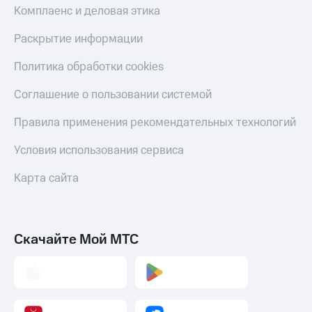
С картой
с карты
Комплаенс и деловая этика
МТС
МТС Деньги
Деньги
Раскрытие информации
МТС
Обзоры
Накопления
товаров
Политика обработки cookies
Откладывайте
Скидки
Соглашение о пользовании системой
деньги
до 40%
и получайте
на смартфоны
Правила применения рекомендательных технологий
доход 15%
Платежи
при
Условия использования сервиса
и
покупке
переводы
со связью
Карта сайта
МТС
Пополнить
номер
МТС
Скачайте Мой МТС
Настройки
автоплатежа
Пополнить
номер
другого