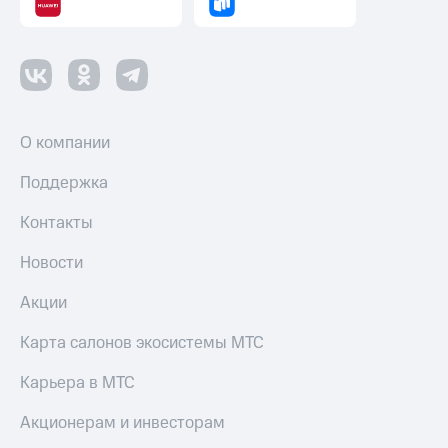
оператора
Оплата
интернета
и
ТВ
О компании
Переводы
с
Поддержка
телефона
на карту
Контакты
МТС Pay
Новости
Оплата
Акции
по QR-
коду
за границей
Карта салонов экосистемы МТС
тернет-магазин
Карьера в МТС
Смартфоны
Акционерам и инвесторам
Наушники