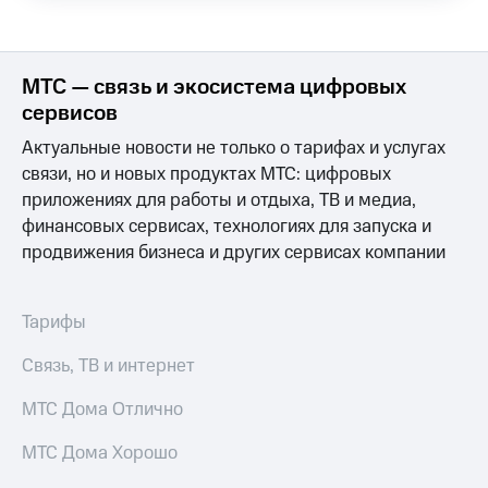
Выбрать
ТВ и телефон
красивый
для дома
номер
Услуги
МТС — связь и экосистема цифровых
Заменить
SIM-
Личный
сервисов
карту
кабинет
Актуальные новости не только о тарифах и услугах
интернета
Перейти
и
связи, но и новых продуктах МТС: цифровых
на
ТВ
приложениях для работы и отдыха, ТВ и медиа,
eSIM
Личный
финансовых сервисах, технологиях для запуска и
кабинет
продвижения бизнеса и других сервисах компании
Для дома
спутникового
Выберите
ТВ
и подключите
Скачать
ТВ
приложение
Тарифы
с выгодным
Мой
тарифом
МТС
Связь, ТВ и интернет
Акции
Тарифы
МТС Дома Отлично
Интернет,
ТВ и телефон
Видеонаблюдение
МТС Дома Хорошо
для дома
для дома