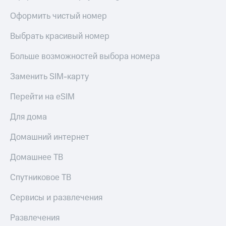
Live
Безопасность
Оформить чистый номер
Гудок
Финансы
Выбрать красивый номер
Мой
Детям
МТС
и родителям
Больше возможностей выбора номера
Все
Здоровье
Заменить SIM-карту
приложения
и фитнес
Перейти на eSIM
Инвестиции
Приложения
от МТС
Для дома
Получайте
доход
Акции
Домашний интернет
онлайн
Страхование
Приложения
Домашнее ТВ
КИОН
Покупка
полисов
Спутниковое ТВ
КИОН
онлайн
Музыка
Скидка 30%
Сервисы и развлечения
на связь
КИОН
Строки
Развлечения
С картой