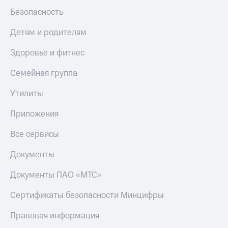
МТС
Live
Безопасность
Деньги
МТС
Гудок
Детям и родителям
Накопления
Мой
Здоровье и фитнес
Откладывайте
МТС
деньги
Семейная группа
и получайте
Все
доход 15%
приложения
Утилиты
Акции
Финансы
Условия
Инвестиции
пополнения
Приложения
Получайте
Скидка
Все сервисы
доход
30%
онлайн
на связь
Документы
Страхование
Документы ПАО «МТС»
Покупка
Тарифы
полисов
RED,
онлайн
РИИЛ
Сертификаты безопасности Минцифры
Скидка 30%
и МТС Супер
на связь
дешевле
Правовая информация
при оплате