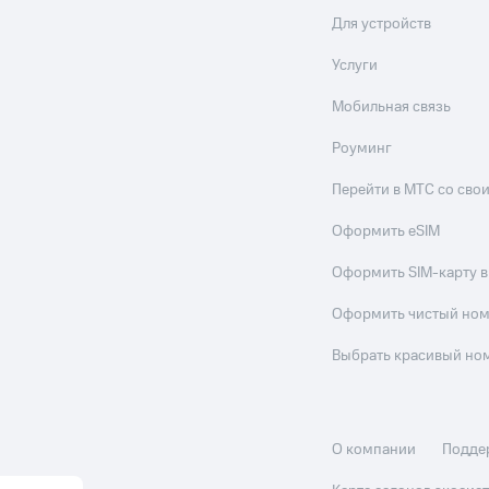
Для устройств
ход 15%
Услуги
Мобильная связь
Роуминг
ле при оплате с карты МТС Деньги
Перейти в МТС со св
Оформить eSIM
Оформить SIM-карту в
Оформить чистый но
Выбрать красивый но
О компании
Подде