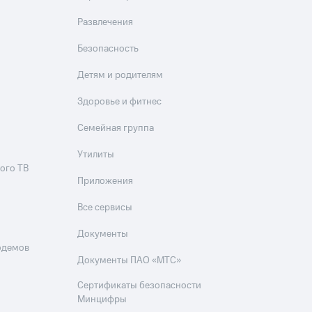
фитнес
Приложения от МТС
Развлечения
Приложения
Безопасность
Детям и родителям
Финансы
Здоровье и фитнес
Семейная группа
Утилиты
ого ТВ
Приложения
Все сервисы
Документы
одемов
угого оператора
Оплата
Документы ПАО «МТС»
Сертификаты безопасности
Интернет-магазин
скидки
Все товары
Минцифры