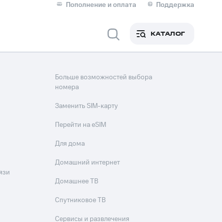
Пополнение и оплата
Поддержка
Скидка 30% на связь
Личные кабинеты
КАТАЛОГ
Мобильная связь
IM-карта для иностранцев
Больше возможностей выбора
M
номера
Для дома
Заменить SIM-карту
Перейти на eSIM
Для дома
оим номером
Поддержка
Домашний интернет
Сервисы и подписки
ой МТС
язи
Домашнее ТВ
Спутниковое ТВ
Сервисы и развлечения