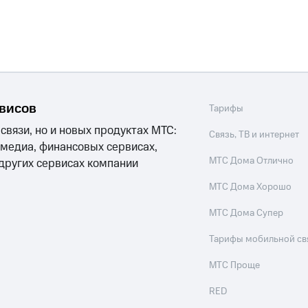
никовое ТВ
МТС Деньги
е Мой МТС
Акции
йная группа
Заказать SIM-карту
Оформить eSIM
S
рвисов
Тарифы
асивый номер
Заменить SIM-карту
Перейти на eSI
ле при оплате с карты МТС Деньги
 связи, но и новых продуктах МТС:
Связь, ТВ и интернет
ым тарифом
 медиа, финансовых сервисах,
ым тарифом
МТС Дома Отлично
 других сервисах компании
МТС Дома Хорошо
Домашнее ТВ
Спутниковое ТВ
Перейти в МТС со св
МТС Дома Супер
ый кабинет спутникового ТВ
Скачать приложение М
Тарифы мобильной св
ильмы, музыка и многое другое
МТС Проще
RED
услуги, доступ к геолокации