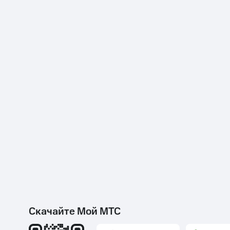
МТС Накопления
Откладывайте деньги и получайте до
Акции
Условия пополнения
Скидка 30% на связь
Тарифы RED, РИИЛ и МТС Супер дешев
Обзоры товаров
Скидки до 40%
на смартфоны
при покупке со связью МТС
Скачайте Мой МТС