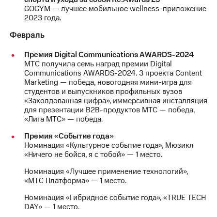
GOGYM — лучшее мобильное wellness-приложение
МТС
2023 года.
о технологиях
Февраль
Достижения
Премия Digital Communications AWARDS-2024
Интервью
МТС получила семь наград премии Digital
Communications AWARDS-2024. 3 проекта Content
Финансовая
Marketing — победа, новогодняя мини-игра для
отчетность
студентов и выпускников профильных вузов
«Заколдованная цифра», иммерсивная инсталляция
Контакты
для презентации B2B-продуктов МТС — победа,
«Лига МТС» — победа.
Новости
в
Премия «Событие года»
регионе
Номинация «Культурное событие года», Мюзикл
«Ничего не бойся, я с тобой» — 1 место.
м и акционерам
Номинация «Лучшее применение технологий»,
Корпоративное
«МТС Платформа» — 1 место.
управление
Номинация «Гибридное событие года», «TRUE TECH
Корпоративный
DAY» — 1 место.
секретарь