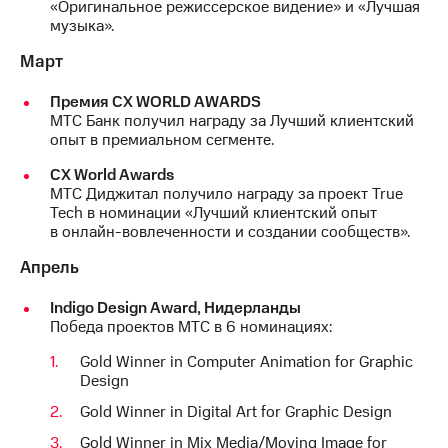
«Оригинальное режиссерское видение» и «Лучшая
выкупа
музыка».
акций
Дивиденды
Март
Рынок
облигаций
Премия CX WORLD AWARDS
МТС Банк получил награду за Лучший клиентский
Описание
опыт в премиальном сегменте.
Еврооблигации-2023
Уведомление
СХ World Awards
о
МТС Диджитал получило награду за проект True
погашении
Tech в номинации «Лучший клиентский опыт
именных
в онлайн-вовлеченности и создании сообществ».
облигаций
Другое
Апрель
Регистратор
Indigo Design Award, Нидерланды
Реквизиты
Победа проектов МТС в 6 номинациях:
Контакты
йчивое развитие
Gold Winner in Computer Animation for Graphic
и деловая этика
Design
На главную
Gold Winner in Digital Art for Graphic Design
Gold Winner in Mix Media/Moving Image for