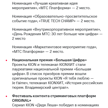
Раскрытие
Номинация «Лучшая креативная идея
информации
мероприятия», «МТС Платформа» — 2 место.
Информация
акционерам
Номинация «Образовательно-просветительское
Документы
событие года», «TRUE TECH CHAMP» — 2 место.
ПАО
"МТС"
Номинация «Внутрикорпоративное мероприятие»,
Собрания
«День Рождения МТС: 30 лет больше чем цифра» —
акционеров
2 место
Личный
кабинет
Номинация «Маркетинговое мероприятие года»,
акционера
«МТС Платформа» — 2 место.
Акционерный
Национальная премия «Большая Цифра»
капитал
Проекты KION и телеканал KIONХИТ стали
Контроль
лауреатами национальной премии «Большая
и
цифра». В список призёров премии вошли
аудит
оригинальные проекты KION «Я тебя люблю —
Рынок
Je t’aime», телеканал KIONХИТ, «История российских
акций
тюрем. Владимирский централ».
Описание
Фестиваль контента стриминговых платформ
Программа
ORIGINAL+
приобретения
Сериал KION «Дядя Леша» победил в номинациях
Порядок