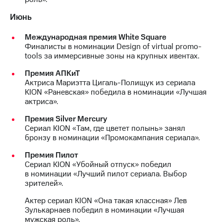
Июнь
Международная премия White Square
Финалисты в номинации Design of virtual promo-
tools за иммерсивные зоны на крупных ивентах.
Премия АПКиТ
Актриса Мариэтта Цигаль-Полищук из сериала
KION «Раневская» победила в номинации «Лучшая
актриса».
Премия Silver Mercury
Сериал KION «Там, где цветет полынь» занял
бронзу в номинации «Промокампания сериала».
Премия Пилот
Сериал KION «Убойный отпуск» победил
в номинации «Лучший пилот сериала. Выбор
зрителей».
Актер сериал KION «Она такая классная» Лев
Зулькарнаев победил в номинации «Лучшая
мужская роль».