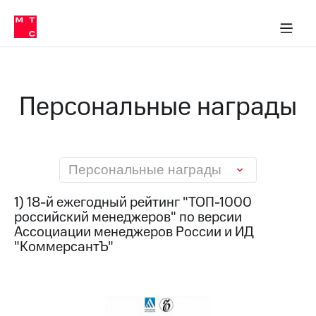
О
сторам и акционерам
Комплаенс и деловая этика
Устойчивое развитие
Медиа-центр
О МТС
О МТС
На главную
компании
О
компании
Стратегия
Стратегия
Карьера
Персональные награды
в МТС
Карьера
в МТС
Пресс-
релизы
История
компании
МТС
Персональные награды
о технологиях
Руководство
региона
1) 18-й ежегодный рейтинг "ТОП-1000
российский менеджеров" по версии
Правовая
Ассоциации менеджеров России и ИД
информация
"КоммерсантЪ"
Контакты
Медиа-центр
Пресс-
релизы