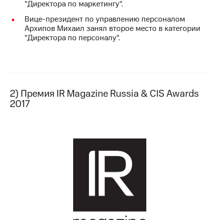
"Директора по маркетингу".
выкупа
акций
Вице-президент по управлению персоналом
Дивиденды
Архипов Михаил занял второе место в категории
Рынок
"Директора по персоналу".
облигаций
Описание
Еврооблигации-2023
Уведомление
о
2) Премия IR Magazine Russia & CIS Awards
погашении
2017
именных
облигаций
Другое
Регистратор
Реквизиты
Контакты
йчивое развитие
и деловая этика
На главную