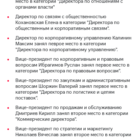
место в категории "Директора по отношениям с
Раскрытие
органами власти"
информации
Информация
Директор по связям с общественностью
акционерам
Кохановская Елена в категории "Директора по
Документы
общественным и корпоративным связям".
ПАО
"МТС"
Директор по корпоративному управлению Калинин
Собрания
Максим занял певрое место в категории
акционеров
"Директора по корпоративному управлению".
Личный
Вице-президент по корпоративным и правовым
кабинет
вопросам Ибрагимов Руслан занял первое место в
акционера
категории "Директора по правовым вопросам".
Акционерный
капитал
Вице-президент по закупкам и административным
Контроль
вопросам Шоржин Валерий занял первое место в
и
категории "Директора по логистике и цепям
аудит
поставок".
Рынок
акций
Вице-президент по продажам и обслуживанию
Дмитриев Кирилл занял второе место в категории
Описание
"Коммерческие директора".
Программа
Вице-президент по стратегии и маркетингу
приобретения
Николаев Вячеслав занял второе место в категории
Порядок