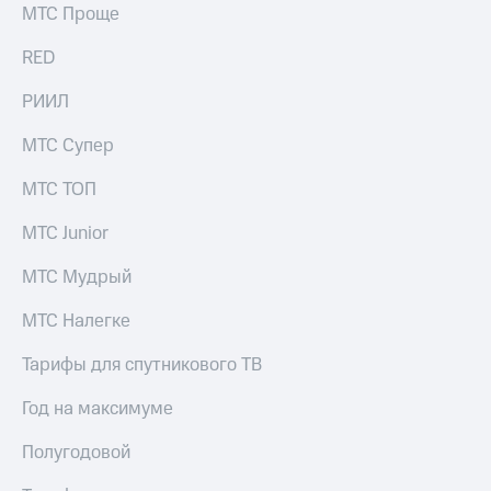
МТС Проще
RED
РИИЛ
МТС Супер
МТС ТОП
МТС Junior
МТС Мудрый
МТС Налегке
Тарифы для спутникового ТВ
Год на максимуме
Полугодовой