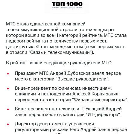
МТС
о технологиях
МТС стала единственной компанией
Достижения
телекоммуникационной отрасли, топ-менеджеры
которой вошли во все 11 категорий рейтинга. МТС стала
Интервью
лидером рейтинга по количеству первых мест,
достигнутых её топ-менеджментом (семь первых мест
Финансовая
в отрасли "Связь и телекоммуникации").
отчетность
В рейтинг вошли следующие руководители МТС:
Контакты
Президент МТС Андрей Дубовсков занял первое
Новости
место в категории "Высшие руководители".
в
Вице-президент по финансам, инвестициям,
регионе
слияниям и поглощениям Алексей Корня занял
первое место в категории "Финансовые директора".
м и акционерам
Корпоративное
Вице-президент по технике и IT Ушацкий Андрей
управление
занял первое место в категории "ИТ-директора".
Директор департамента управления
Корпоративный
регуляторными рисками Рего Андрей занял первое
секретарь