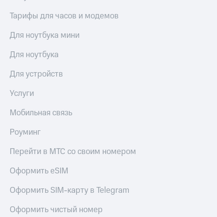
выкупа
акций
Тарифы для часов и модемов
Дивиденды
Рынок
Для ноутбука мини
облигаций
Для ноутбука
Описание
Еврооблигации-2023
Для устройств
Уведомление
о
Услуги
погашении
именных
Мобильная связь
облигаций
Другое
Роуминг
Регистратор
Перейти в МТС со своим номером
Реквизиты
Контакты
Оформить eSIM
йчивое развитие
и деловая этика
Оформить SIM-карту в Telegram
На главную
Оформить чистый номер