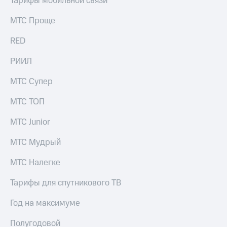
Тарифы мобильной связи
Раскрытие
информации
МТС Проще
Информация
акционерам
RED
Документы
ПАО
"МТС"
РИИЛ
Собрания
акционеров
МТС Супер
Личный
кабинет
МТС ТОП
акционера
Акционерный
МТС Junior
капитал
Контроль
МТС Мудрый
и
аудит
МТС Налегке
Рынок
акций
Тарифы для спутникового ТВ
Описание
Год на максимуме
Программа
приобретения
Полугодовой
Порядок