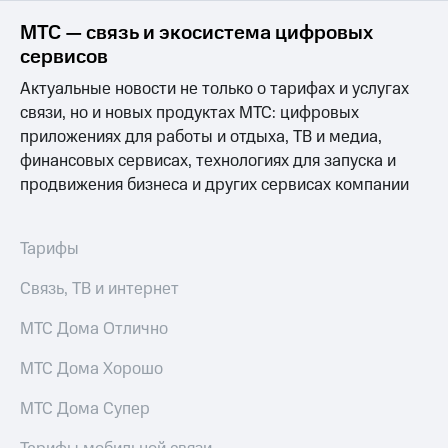
МТС — связь и экосистема цифровых
МТС
о технологиях
сервисов
Актуальные новости не только о тарифах и услугах
Достижения
связи, но и новых продуктах МТС: цифровых
Интервью
приложениях для работы и отдыха, ТВ и медиа,
финансовых сервисах, технологиях для запуска и
Финансовая
продвижения бизнеса и других сервисах компании
отчетность
Контакты
Тарифы
Новости
в
Связь, ТВ и интернет
регионе
МТС Дома Отлично
м и акционерам
Корпоративное
МТС Дома Хорошо
управление
МТС Дома Супер
Корпоративный
секретарь