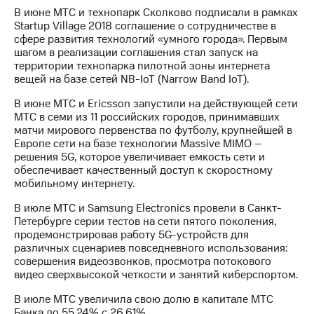
В июне МТС и технопарк Сколково подписали в рамках
Startup Village 2018 соглашение о сотрудничестве в
сфере развития технологий «умного города». Первым
шагом в реализации соглашения стал запуск на
территории технопарка пилотной зоны интернета
вещей на базе сетей NB-IoT (Narrow Band IoT).
В июне МТС и Ericsson запустили на действующей сети
МТС в семи из 11 российских городов, принимавших
матчи мирового первенства по футболу, крупнейшей в
Европе сети на базе технологии Massive MIMO –
решения 5G, которое увеличивает емкость сети и
обеспечивает качественный доступ к скоростному
мобильному интернету.
В июле МТС и Samsung Electronics провели в Санкт-
Петербурге серии тестов на сети пятого поколения,
продемонстрировав работу 5G-устройств для
различных сценариев повседневного использования:
совершения видеозвонков, просмотра потокового
видео сверхвысокой четкости и занятий киберспортом.
В июле МТС увеличила свою долю в капитале МТС
Банка до 55,24% с 26,61%.