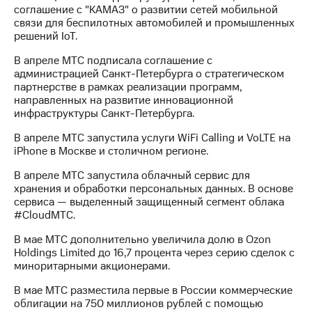
выкупа
соглашение с "КАМАЗ" о развитии сетей мобильной
акций
связи для беспилотных автомобилей и промышленных
Дивиденды
решений IoT.
Рынок
В апреле МТС подписала соглашение с
облигаций
администрацией Санкт-Петербурга о стратегическом
партнерстве в рамках реализации программ,
Описание
направленных на развитие инновационной
Еврооблигации-2023
инфраструктуры Санкт-Петербурга.
Уведомление
о
В апреле МТС запустила услуги WiFi Calling и VoLTE на
погашении
iPhone в Москве и столичном регионе.
именных
облигаций
В апреле МТС запустила облачный сервис для
Другое
хранения и обработки персональных данных. В основе
сервиса — выделенный защищенный сегмент облака
Регистратор
#CloudМТС.
Реквизиты
Контакты
В мае МТС дополнительно увеличила долю в Ozon
йчивое развитие
Holdings Limited до 16,7 процента через серию сделок с
и деловая этика
миноритарными акционерами.
На главную
В мае МТС разместила первые в России коммерческие
облигации на 750 миллионов рублей с помощью