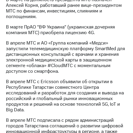
Раскрытие
Алексей Корня, работавший ранее вице-президентом
информации
МТС по финансам, инвестициям, слияниям и
Информация
поглощениям.
акционерам
Документы
В марте ПрАО "ВФ Украина" (украинская дочерняя
ПАО
компания МТС) приобрела лицензию 4G.
"МТС"
Собрания
В апреле МТС и АО «Группа компаний «Медси»
акционеров
запустили телемедицинскую платформу SmartMed для
Личный
дистанционных консультаций с врачами и хранения
кабинет
электронной медицинской карты в защищенном
акционера
сегменте «облака» #CloudMTC с моментальным
Акционерный
доступом со смартфона.
капитал
Контроль
В апреле МТС с Ericsson объявили об открытии в
и
Республике Татарстан совместного Центра
аудит
исследований и разработок для создания и вывода на
Рынок
российский и глобальный рынки инновационных
акций
продуктов и решений на основе технологий 5G, IoT и
Big Data.
Описание
Программа
В апреле МТС подписала с рядом администраций
приобретения
городов Татарстана соглашений о развитии цифровой
Порядок
инновационной инфраструктуры в регионе, а также