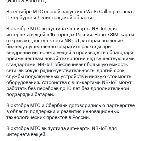
(Narrow Band IoT).
В сентябре МТС первой запустила Wi-Fi Calling в Санкт-
Петербурге и Ленинградской области.
В октябре МТС выпустила sim-карты NB-IoT для
интернета вещей в 16 городах России. Новые SIM-карты
открывают доступ к сети NB-IoT, которая позволяет
бизнесу существенно сократить расходы при
внедрении интернета вещей в производство благодаря
преимуществам новой технологии над существующими
стандартами: NB-IoT обеспечивает большую емкость
сети, высокую радиочувствительность, долгий срок
службы подключенных устройств и низкую стоимость
оборудования. Устройства с sim-картами NB-IoT могут
работать без перебоев до 10 лет без дополнительной
подзарядки батареи.
В октябре МТС и Сбербанк договорились о партнерстве
в области поддержки и развития инновационных
технологических проектов в России.
В октябре МТС выпустила sim-карты NB-IoT для
интернета вещей.