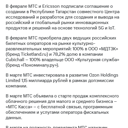
В феврале МТС и Ericsson подписали соглашение о
МТС
создании в Республике Татарстан совместного Центра
о технологиях
исследований и разработок для создания и вывода на
российский и глобальный рынки инновационных
Достижения
продуктов и решений на основе технологий 5G и IoT.
Интервью
В феврале МТС приобрела двух ведущих российских
билетных операторов на рынке культурно-
Финансовая
развлекательных мероприятий: 100% в ООО «МДТЗК»
отчетность
(бренд Ticketland.ru) и 78,2% долю в компании
Cubichall – 100% владельце ООО «Культурная служба»
Контакты
(бренд «Пономиналу.ру»).
Новости
В марте МТС инвестировала в развитие Ozon Holdings
в
Limited 1,15 миллиарда рублей в рамках допэмиссии
регионе
компании.
В марте МТС объявила о старте продаж комплексного
м и акционерам
облачного решения для малого и среднего бизнеса –
Корпоративное
«МТС Касса» – с бесплатной связью, программным
управление
обеспечением и услугами оператора фискальных
данных.
Корпоративный
секретарь
В марте на должность президента МТС назначен