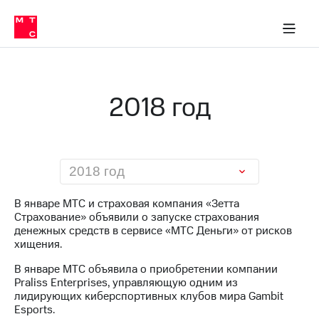
О
сторам и акционерам
Комплаенс и деловая этика
Устойчивое развитие
Медиа-центр
О МТС
О МТС
На главную
компании
О
компании
Стратегия
Стратегия
Карьера
2018 год
в МТС
Карьера
в МТС
Пресс-
релизы
История
компании
МТС
2018 год
о технологиях
Руководство
региона
В январе МТС и страховая компания «Зетта
Страхование» объявили о запуске страхования
Правовая
денежных средств в сервисе «МТС Деньги» от рисков
информация
хищения.
Контакты
В январе МТС объявила о приобретении компании
Praliss Enterprises, управляющую одним из
Медиа-центр
лидирующих киберспортивных клубов мира Gambit
Пресс-
Esports.
релизы