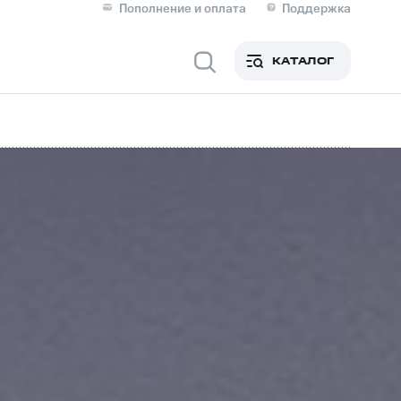
Пополнение и оплата
Поддержка
Скидка 30% на связь
Личные кабинеты
КАТАЛОГ
Мобильная связь
IM-карта для иностранцев
M
Для дома
оим номером
Поддержка
Сервисы и подписки
ой МТС
фитнес
Приложения от МТС