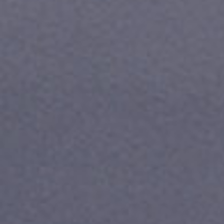
Тарифы RED, РИИЛ и МТС Супер дешев
Обзоры товаров
Скидки до 40%
на смартфоны
при покупке со связью МТС