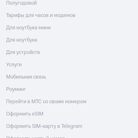
Live
Полугодовой
Безопасность
Гудок
Финансы
Тарифы для часов и модемов
Мой
Детям
Для ноутбука мини
МТС
и родителям
Для ноутбука
Все
Здоровье
приложения
и фитнес
Для устройств
Инвестиции
Приложения
Услуги
от МТС
Получайте
Мобильная связь
доход
Акции
онлайн
Роуминг
Страхование
Приложения
КИОН
Покупка
Перейти в МТС со своим номером
полисов
КИОН
онлайн
Оформить eSIM
Музыка
Скидка 30%
на связь
Оформить SIM-карту в Telegram
КИОН
Строки
С картой