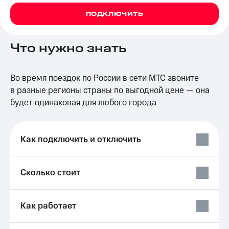
на связь
ПОДКЛЮЧИТЬ
Роуминг
Тарифы
RED,
Что нужно знать
Семейная
РИИЛ
группа
и МТС
Супер
Заказать
дешевле
Во время поездок по России в сети МТС звоните
SIM-
при
в разные регионы страны по выгодной цене — она
карту
оплате
будет одинаковая для любого города
с карты
Оформить
МТС
eSIM
Деньги
Как подключить и отключить
SIM-
Выберите
карта
и подключите
для
ТВ
Сколько стоит
иностранцев
с выгодным
тарифом
Оформить
чистый
Тарифы
Как работает
номер
Интернет,