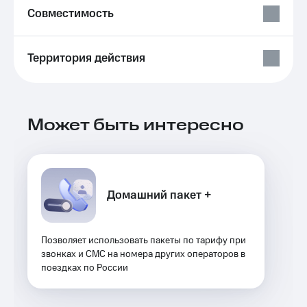
Выбрать
ТВ и телефон
Совместимость
красивый
для дома
номер
Услуги
Заменить
Территория действия
SIM-
Личный
карту
кабинет
интернета
Перейти
и
на
Может быть интересно
ТВ
eSIM
Личный
кабинет
Для дома
спутникового
Выберите
ТВ
и подключите
Скачать
Домашний пакет +
ТВ
приложение
с выгодным
Мой
тарифом
МТС
Акции
Позволяет использовать пакеты по тарифу при
Тарифы
звонках и СМС на номера других операторов в
Интернет,
поездках по России
ТВ и телефон
Видеонаблюдение
для дома
для дома