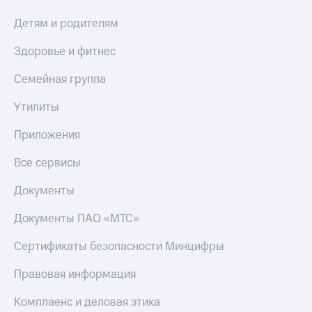
С картой
с карты
МТС
МТС Деньги
Детям и родителям
Деньги
МТС
Обзоры
Здоровье и фитнес
Накопления
товаров
Семейная группа
Откладывайте
Скидки
деньги
до 40%
Утилиты
и получайте
на смартфоны
доход 15%
Приложения
Платежи
при
и
покупке
Все сервисы
переводы
со связью
МТС
Документы
Пополнить
номер
Документы ПАО «МТС»
МТС
Настройки
Сертификаты безопасности Минцифры
автоплатежа
Правовая информация
Пополнить
номер
Комплаенс и деловая этика
другого