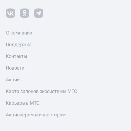
и
колонки
Умные
часы
и
О компании
трекеры
Поддержка
Умный
дом
Контакты
Планшеты
Новости
Акции
Акции
и
скидки
Карта салонов экосистемы МТС
Все
товары
Карьера в МТС
Акционерам и инвесторам