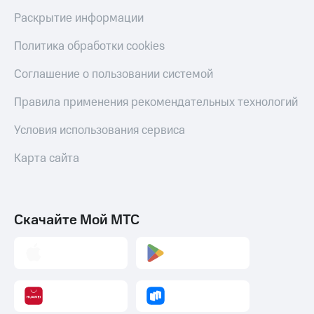
оператора
Раскрытие информации
Оплата
Политика обработки cookies
интернета
и
Соглашение о пользовании системой
ТВ
Правила применения рекомендательных технологий
Переводы
с
Условия использования сервиса
телефона
на карту
Карта сайта
МТС Pay
Оплата
по QR-
Скачайте Мой МТС
коду
за границей
тернет-магазин
Смартфоны
Наушники