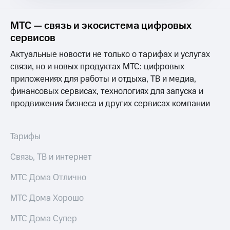
Услуги
149 ₽/
мес
МТС — связь и экосистема цифровых
Акции
сервисов
МТС
Домашний
Premium
Актуальные новости не только о тарифах и услугах
интернет
связи, но и новых продуктах МТС: цифровых
Подписка
Домашнее
на гигабайты
приложениях для работы и отдыха, ТВ и медиа,
ТВ
интернета,
финансовых сервисах, технологиях для запуска и
фильмы,
продвижения бизнеса и других сервисах компании
Спутниковое
музыка
ТВ
и многое
другое
Перейти
Тарифы
Семейная
в МТС
группа
со своим
Связь, ТВ и интернет
номером
Скидка
на тарифы,
МТС Дома Отлично
Поддержка
общие
подписки
МТС Дома Хорошо
висы и подписки
и услуги,
МТС
доступ
МТС Дома Супер
Premium
к геолокации