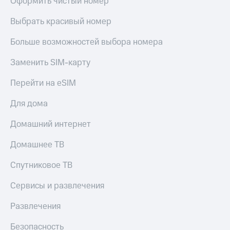
Оформить чистый номер
МТС
Live
Деньги
Выбрать красивый номер
МТС
Гудок
Накопления
Больше возможностей выбора номера
Мой
Откладывайте
МТС
Заменить SIM-карту
деньги
и получайте
Все
Перейти на eSIM
доход 15%
приложения
Акции
Финансы
Для дома
Условия
Инвестиции
пополнения
Домашний интернет
Получайте
Скидка
доход
Домашнее ТВ
30%
онлайн
на связь
Страхование
Спутниковое ТВ
Покупка
Тарифы
Сервисы и развлечения
полисов
RED,
онлайн
РИИЛ
Скидка 30%
и МТС Супер
Развлечения
на связь
дешевле
при оплате
Безопасность